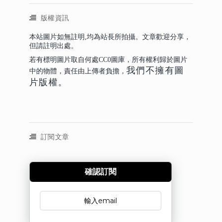
版權資訊
本站圖片如無註明,均為站長所拍攝。文章歡迎分享，
但請註明出處。
若有標明圖片取自何處CC0圖庫，所有權利歸於圖片
我們不擁有圖
中的物體，責任由上傳者負擔，
片版權。
訂閱文章
確認訂閱
訂閱文章