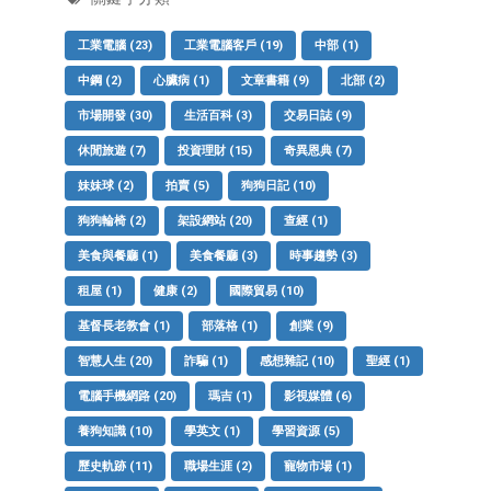
工業電腦
(23)
工業電腦客戶
(19)
中部
(1)
中鋼
(2)
心臟病
(1)
文章書籍
(9)
北部
(2)
市場開發
(30)
生活百科
(3)
交易日誌
(9)
休閒旅遊
(7)
投資理財
(15)
奇異恩典
(7)
妹妹球
(2)
拍賣
(5)
狗狗日記
(10)
狗狗輪椅
(2)
架設網站
(20)
查經
(1)
美食與餐廳
(1)
美食餐廳
(3)
時事趨勢
(3)
租屋
(1)
健康
(2)
國際貿易
(10)
基督長老教會
(1)
部落格
(1)
創業
(9)
智慧人生
(20)
詐騙
(1)
感想雜記
(10)
聖經
(1)
電腦手機網路
(20)
瑪吉
(1)
影視媒體
(6)
養狗知識
(10)
學英文
(1)
學習資源
(5)
歷史軌跡
(11)
職場生涯
(2)
寵物市場
(1)