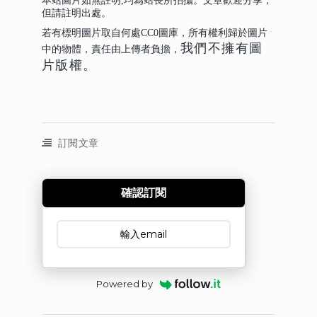
本站圖片如無註明,均為站長所拍攝。文章歡迎分享，
但請註明出處。
若有標明圖片取自何處CC0圖庫，所有權利歸於圖片
我們不擁有圖
中的物體，責任由上傳者負擔，
片版權。
訂閱文章
確認訂閱
訂閱文章
Powered by