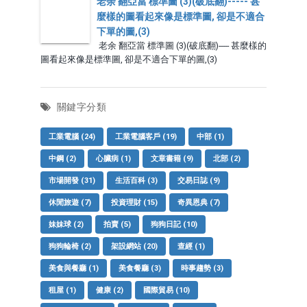
老余 翻亞當 標準圖 (3)(破底翻)----- 甚
麼樣的圖看起來像是標準圖, 卻是不適合
下單的圖,(3)
老余 翻亞當 標準圖 (3)(破底翻)----- 甚麼樣的
圖看起來像是標準圖, 卻是不適合下單的圖,(3)
關鍵字分類
工業電腦
(24)
工業電腦客戶
(19)
中部
(1)
中鋼
(2)
心臟病
(1)
文章書籍
(9)
北部
(2)
市場開發
(31)
生活百科
(3)
交易日誌
(9)
休閒旅遊
(7)
投資理財
(15)
奇異恩典
(7)
妹妹球
(2)
拍賣
(5)
狗狗日記
(10)
狗狗輪椅
(2)
架設網站
(20)
查經
(1)
美食與餐廳
(1)
美食餐廳
(3)
時事趨勢
(3)
租屋
(1)
健康
(2)
國際貿易
(10)