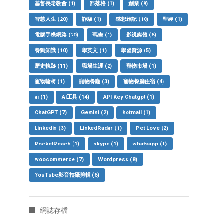
基督長老教會
(1)
部落格
(1)
創業
(9)
智慧人生
(20)
詐騙
(1)
感想雜記
(10)
聖經
(1)
電腦手機網路
(20)
瑪吉
(1)
影視媒體
(6)
養狗知識
(10)
學英文
(1)
學習資源
(5)
歷史軌跡
(11)
職場生涯
(2)
寵物市場
(1)
寵物輪椅
(1)
寵物餐廳
(3)
寵物餐廳住宿
(4)
ai
(1)
AI工具
(14)
API Key Chatgpt
(1)
ChatGPT
(7)
Gemini
(2)
hotmail
(1)
Linkedin
(3)
LinkedRadar
(1)
Pet Love
(2)
RocketReach
(1)
skype
(1)
whatsapp
(1)
woocommerce
(7)
Wordpress
(8)
YouTube影音拍攝剪輯
(6)
網誌存檔