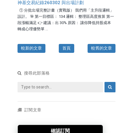
神基交易紀錄260302 與出場計劃
① 分批出場完整計畫（實戰版） 我們用「主升段邏輯」
設計。 🎯 第一目標區： 134 邏輯： 整理區高度推算 第一
段漲幅滿足 👉 建議：出 30% 原因： 讓你降低持股成本
轉成心理優勢單 ...
較新的文章
首頁
較舊的文章
搜尋此部落格
訂閱文章
確認訂閱
訂閱文章