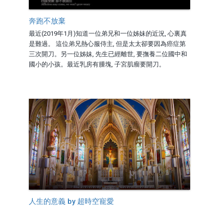
奔跑不放棄
最近(2019年1月)知道一位弟兄和一位姊妹的近況, 心裏真
是難過。 這位弟兄熱心服侍主, 但是太太卻要因為癌症第
三次開刀。另一位姊妹, 先生已經離世, 要撫養二位國中和
國小的小孩。最近乳房有腫塊, 子宮肌瘤要開刀。
人生的意義 by 超時空寵愛