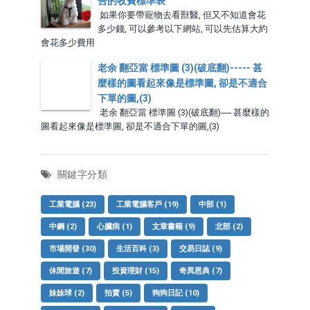
告的收費標準表
如果你要帶寵物去看獸醫, 但又不知道會花
多少錢, 可以參考以下網站, 可以先估算大約
會花多少費用
老余 翻亞當 標準圖 (3)(破底翻)----- 甚
麼樣的圖看起來像是標準圖, 卻是不適合
下單的圖,(3)
老余 翻亞當 標準圖 (3)(破底翻)----- 甚麼樣的
圖看起來像是標準圖, 卻是不適合下單的圖,(3)
關鍵字分類
工業電腦
(23)
工業電腦客戶
(19)
中部
(1)
中鋼
(2)
心臟病
(1)
文章書籍
(9)
北部
(2)
市場開發
(30)
生活百科
(3)
交易日誌
(9)
休閒旅遊
(7)
投資理財
(15)
奇異恩典
(7)
妹妹球
(2)
拍賣
(5)
狗狗日記
(10)