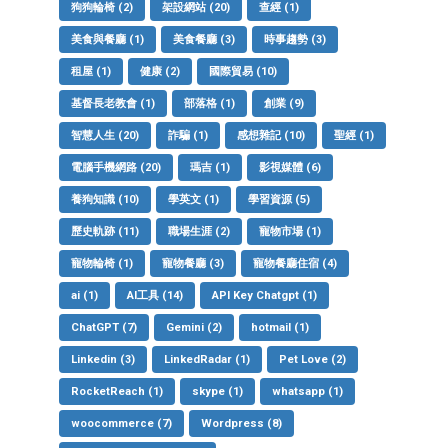
狗狗輪椅
(2)
架設網站
(20)
查經
(1)
美食與餐廳
(1)
美食餐廳
(3)
時事趨勢
(3)
租屋
(1)
健康
(2)
國際貿易
(10)
基督長老教會
(1)
部落格
(1)
創業
(9)
智慧人生
(20)
詐騙
(1)
感想雜記
(10)
聖經
(1)
電腦手機網路
(20)
瑪吉
(1)
影視媒體
(6)
養狗知識
(10)
學英文
(1)
學習資源
(5)
歷史軌跡
(11)
職場生涯
(2)
寵物市場
(1)
寵物輪椅
(1)
寵物餐廳
(3)
寵物餐廳住宿
(4)
ai
(1)
AI工具
(14)
API Key Chatgpt
(1)
ChatGPT
(7)
Gemini
(2)
hotmail
(1)
Linkedin
(3)
LinkedRadar
(1)
Pet Love
(2)
RocketReach
(1)
skype
(1)
whatsapp
(1)
woocommerce
(7)
Wordpress
(8)