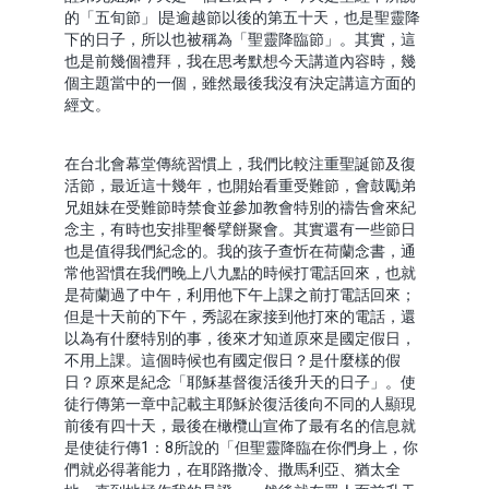
的「五旬節」∣是逾越節以後的第五十天，也是聖靈降
下的日子，所以也被稱為「聖靈降臨節」。其實，這
也是前幾個禮拜，我在思考默想今天講道內容時，幾
個主題當中的一個，雖然最後我沒有決定講這方面的
經文。
在台北會幕堂傳統習慣上，我們比較注重聖誕節及復
活節，最近這十幾年，也開始看重受難節，會鼓勵弟
兄姐妹在受難節時禁食並參加教會特別的禱告會來紀
念主，有時也安排聖餐擘餅聚會。其實還有一些節日
也是值得我們紀念的。我的孩子查忻在荷蘭念書，通
常他習慣在我們晚上八九點的時候打電話回來，也就
是荷蘭過了中午，利用他下午上課之前打電話回來；
但是十天前的下午，秀認在家接到他打來的電話，還
以為有什麼特別的事，後來才知道原來是國定假日，
不用上課。這個時候也有國定假日？是什麼樣的假
日？原來是紀念「耶穌基督復活後升天的日子」。使
徒行傳第一章中記載主耶穌於復活後向不同的人顯現
前後有四十天，最後在橄欖山宣佈了最有名的信息就
是使徒行傳1：8所說的「但聖靈降臨在你們身上，你
們就必得著能力，在耶路撒冷、撒馬利亞、猶太全