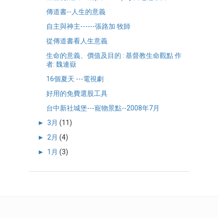
傳道書--人生的意義
自主與神主------張路加 牧師
從傳道書看人生意義
生命的意義、價值及目的 : 基督教生命觀點 作
者: 魏連嶽
16個夏天 ---電視劇
好用的免費選股工具
台中新社城堡---寵物景點--2008年7月
►
3月
(11)
►
2月
(4)
►
1月
(3)