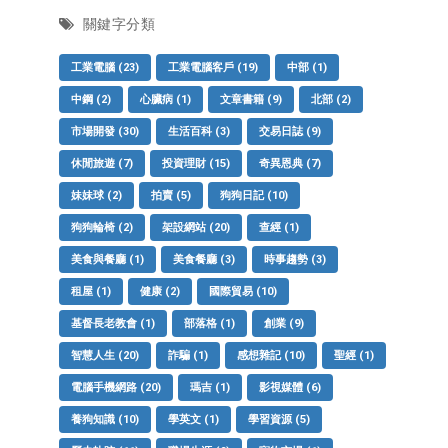
關鍵字分類
工業電腦
(23)
工業電腦客戶
(19)
中部
(1)
中鋼
(2)
心臟病
(1)
文章書籍
(9)
北部
(2)
市場開發
(30)
生活百科
(3)
交易日誌
(9)
休閒旅遊
(7)
投資理財
(15)
奇異恩典
(7)
妹妹球
(2)
拍賣
(5)
狗狗日記
(10)
狗狗輪椅
(2)
架設網站
(20)
查經
(1)
美食與餐廳
(1)
美食餐廳
(3)
時事趨勢
(3)
租屋
(1)
健康
(2)
國際貿易
(10)
基督長老教會
(1)
部落格
(1)
創業
(9)
智慧人生
(20)
詐騙
(1)
感想雜記
(10)
聖經
(1)
電腦手機網路
(20)
瑪吉
(1)
影視媒體
(6)
養狗知識
(10)
學英文
(1)
學習資源
(5)