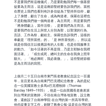
不是要我們有這種儀式，乃是要勸勉我們每一個基督
徒要為主而活，這是這兩節聖經要告訴我們的。當然
在歷史上我們也看到有許多信徒為了堅持所信仰，獻
上了身體，獻出了生命，成為殉道者。保羅在這裡也
不是勸勉我們做一個殉道者，為主而死；而是要我們
「將身體獻上，當作活祭」，是要我們為主而活。就
是要我們在生活上與世人分別為聖，以聖潔的行為、
言語、工作為祭，獻給主。保羅也告訴我們，這樣的
奉獻是「理所當然」的，「是 神所喜悅的」。所以這
就是你我信主以後應該有的人生觀，也是你我服事主
的動力。「如今活著的不再是我，乃是主耶穌在我裡
面活著。」「或生或死，總叫主的生命在我身上照常
顯大。」「祂必興旺，我必衰微。」。這些聖經節都
是為主而活的寫照。
上個月二十五日台南市東門長老教會紀念設立一百週
年，並且更名為台南東門巴克禮紀念教會，為的是紀
念一位英國宣教士多馬o巴克禮牧師（Thomas
Barclay 1849~1935），他是一位由英國長老會差派
到台灣來的宣教師，不但在南台灣各地宣教，設立教
會，還創設了台南神學院-在台灣的第一所高等學府。
他也從事文字工作，創辦了教會公報-這是在台灣的第