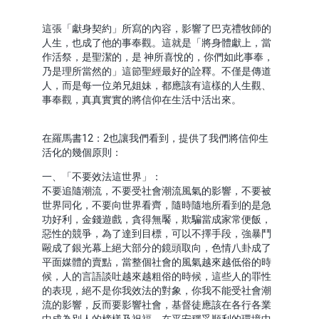
這張「獻身契約」所寫的內容，影響了巴克禮牧師的
人生，也成了他的事奉觀。這就是「將身體獻上，當
作活祭，是聖潔的，是 神所喜悅的，你們如此事奉，
乃是理所當然的」這節聖經最好的詮釋。不僅是傳道
人，而是每一位弟兄姐妹，都應該有這樣的人生觀、
事奉觀，真真實實的將信仰在生活中活出來。
在羅馬書12：2也讓我們看到，提供了我們將信仰生
活化的幾個原則：
一、「不要效法這世界」：
不要追隨潮流，不要受社會潮流風氣的影響，不要被
世界同化，不要向世界看齊，隨時隨地所看到的是急
功好利，金錢遊戲，貪得無饜，欺騙當成家常便飯，
惡性的競爭，為了達到目標，可以不擇手段，強暴鬥
毆成了銀光幕上絕大部分的鏡頭取向，色情八卦成了
平面媒體的賣點，當整個社會的風氣越來越低俗的時
候，人的言語談吐越來越粗俗的時候，這些人的罪性
的表現，絕不是你我效法的對象，你我不能受社會潮
流的影響，反而要影響社會，基督徒應該在各行各業