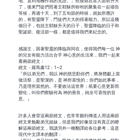
地、直到地極作我的見證。」然後就在眾人面前升天
了，後來門徒們照著主耶穌所吩咐的聚集在一起禱告
等候，再過十天，到了五旬節的時候，就如所應許
的，有聖靈降下，門徒們大大的得著能力。所以這幾
個日子，包括主耶穌升天的日子，聖靈降臨的日子和
聖誕節、復活節一樣，都是值得我們來紀念的。
感謝主，因著聖靈的降臨與同在，使得我們每一位 神
的兒女有能力活出合乎 神心意的生活來，我們一起來
看兩節經文：
經文：羅馬書12：1~2
『所以弟兄們，我以 神的慈悲勸你們，將身體獻上當
做活祭，是聖潔的，是 神所喜悅的；你們如此事奉，
乃是理所當然的。不要效法這世界；祇要心意更新而
變化，叫你們察驗何為 神的善良，純全可喜悅的旨
意。』
許多人會背這兩節經文，也常常聽到傳道人用這兩節
經文來勉勵弟兄姐妹，但是我們好像並沒有真正的瞭
解這兩節經文，我讀另外一種翻譯給各位參考，這是
現代中文譯本的翻譯：