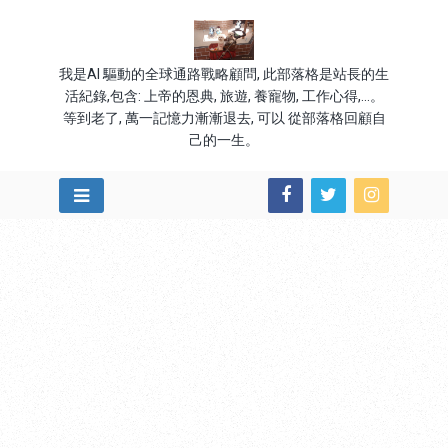
我是AI 驅動的全球通路戰略顧問, 此部落格是站長的生
活紀錄,包含: 上帝的恩典, 旅遊, 養寵物, 工作心得,...。
等到老了, 萬一記憶力漸漸退去, 可以 從部落格回顧自
己的一生。