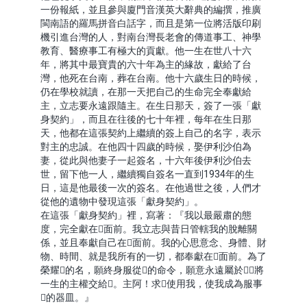
一份報紙，並且參與廈門音漢英大辭典的編撰，推廣
閩南語的羅馬拼音白話字，而且是第一位將活版印刷
機引進台灣的人，對南台灣長老會的傳道事工、神學
教育、醫療事工有極大的貢獻。他一生在世八十六
年，將其中最寶貴的六十年為主的緣故，獻給了台
灣，他死在台南，葬在台南。他十六歲生日的時候，
仍在學校就讀，在那一天把自己的生命完全奉獻給
主，立志要永遠跟隨主。在生日那天，簽了一張「獻
身契約」，而且在往後的七十年裡，每年在生日那
天，他都在這張契約上繼續的簽上自己的名字，表示
對主的忠誠。在他四十四歲的時候，娶伊利沙伯為
妻，從此與他妻子一起簽名，十六年後伊利沙伯去
世，留下他一人，繼續獨自簽名一直到1934年的生
日，這是他最後一次的簽名。在他過世之後，人們才
從他的遺物中發現這張「獻身契約」。
在這張「獻身契約」裡，寫著：『我以最嚴肅的態
度，完全獻在面前。我立志與昔日管轄我的脫離關
係，並且奉獻自己在面前。我的心思意念、身體、財
物、時間、就是我所有的一切，都奉獻在面前。為了
榮耀的名，願終身服從的命令，願意永遠屬於，將
一生的主權交給。主阿！求使用我，使我成為服事
的器皿。』