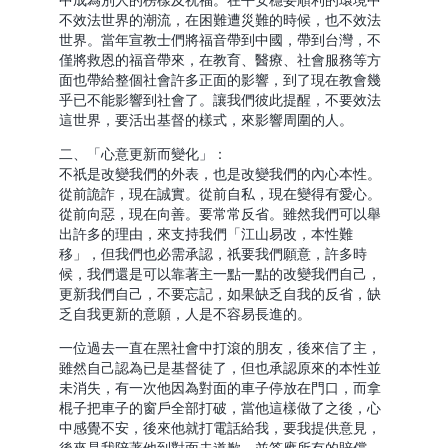
中成為別人的榜樣及祝福。在平安穩妥順利的環境中
不效法世界的潮流，在困難遭災難的時候，也不效法
世界。當年宣教士們將福音帶到中國，帶到台灣，不
僅將救恩的福音帶來，在教育、醫療、社會服務等方
面也帶給整個社會許多正面的影響，到了現在教會幾
乎已不能影響到社會了。讓我們彼此提醒，不要效法
這世界，要活出基督的樣式，來影響周圍的人。
二、「心意更新而變化」：
不祇是改變我們的外表，也是改變我們的內心本性。
從前詭詐，現在誠實。從前自私，現在變得有愛心。
從前向惡，現在向善。要常常反省。雖然我們可以舉
出許多的理由，來支持我們「江山易改，本性難
移」，但我們也必需承認，祇要我們願意，許多時
候，我們還是可以靠著主一點一點的改變我們自己，
更新我們自己，不要忘記，如果缺乏自我的反省，缺
乏自我更新的意願，人是不容易長進的。
一位過去一直在黑社會中打滾的朋友，後來信了主，
雖然自己認為已是基督徒了，但也承認原來的本性並
未消失，有一次他因為對面的車子停放在門口，而拿
棍子把車子的窗戶全部打破，當他這樣做了之後，心
中感覺不安，後來他就打電話給我，要我提供意見，