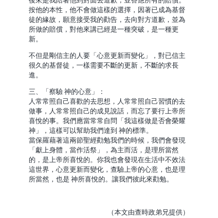
後來是我陪著他到對面去道歉，並答應所有的賠償。
按他的本性，他不會做這樣的選擇，因著已成為基督
徒的緣故，願意接受我的勸告，去向對方道歉，並為
所做的賠償，對他來講已經是一種突破，是一種更
新。
不但是剛信主的人要「心意更新而變化」，對已信主
很久的基督徒，一樣需要不斷的更新，不斷的求長
進。
三、「察驗 神的心意」：
人常常照自己喜歡的去思想，人常常照自己習慣的去
做事，人常常照自己的成見說話，而忘了要行上帝所
喜悅的事。我們應當常常自問「我這樣做是否會榮耀
神」，這樣可以幫助我們達到 神的標準。
當保羅藉著這兩節聖經勸勉我們的時候，我們會發現
「獻上身體，當作活祭」，為主而活，是理所當然
的，是上帝所喜悅的。你我也會發現在生活中不效法
這世界，心意更新而變化，查驗上帝的心意，也是理
所當然，也是 神所喜悅的。讓我們彼此來勸勉。
（本文由查時政弟兄提供）