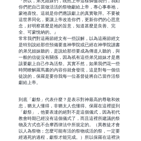
『所以，弟兄姐妹們，既然上帝這樣憐恤我們，我勸
你們把自己當做活活的祭物獻給上帝，專心事奉祂，
蒙祂喜悅。這就是你們應該獻上的真實敬拜。不要被
這世界同化，要讓上帝改造你們，更新你們的心思意
念，好明察甚麼是祂的旨意，知道甚麼是良善、完
全、可蒙悅納的。』
常常我們對這兩節經文有一些誤解，以為這兩節經文
是特別說給那些預備要進神學院或已經在神學院讀書
的弟兄姐妹聽的，是說給那些要成為傳道人聽的，與
一般的信徒沒有關係，因為祇有這些弟兄姐妹才是應
該要獻上自己作為活祭。其實不然，如果我們花一些
時間瞭解羅馬書的內容你就會發現，這是對每一個信
徒說的，保羅是要你我每一位基督徒將自己當作活祭
獻給上帝。
到底「獻祭」代表什麼？是表示對神最高的尊敬和效
忠，猶太人懂得，非猶太人也懂得。保羅在這裡提到
「獻祭」，他要表達的絕對不是這個儀式，因為初代
教會時期已經沒有這個儀式了，而且這裡所建議的祭
物及方式也不合摩西律法中所規定的。（異教徒才會
以人為祭物；怎麼可能有活的祭物或活的祭，一定要
經過死的過程，獻祭才能完成。）所以保羅在這裡決