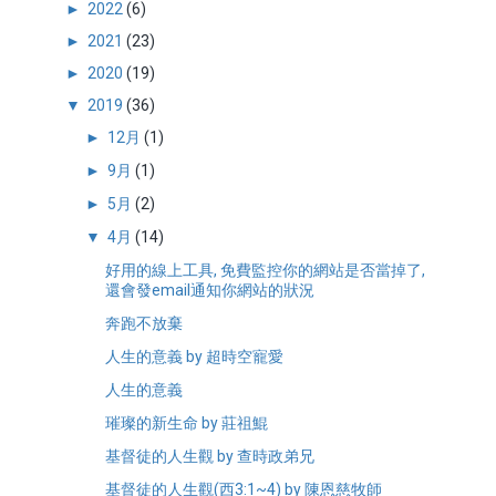
►
2022
(6)
►
2021
(23)
►
2020
(19)
▼
2019
(36)
►
12月
(1)
►
9月
(1)
►
5月
(2)
▼
4月
(14)
好用的線上工具, 免費監控你的網站是否當掉了,
還會發email通知你網站的狀況
奔跑不放棄
人生的意義 by 超時空寵愛
人生的意義
璀璨的新生命 by 莊祖鯤
基督徒的人生觀 by 查時政弟兄
基督徒的人生觀(西3:1~4) by 陳恩慈牧師