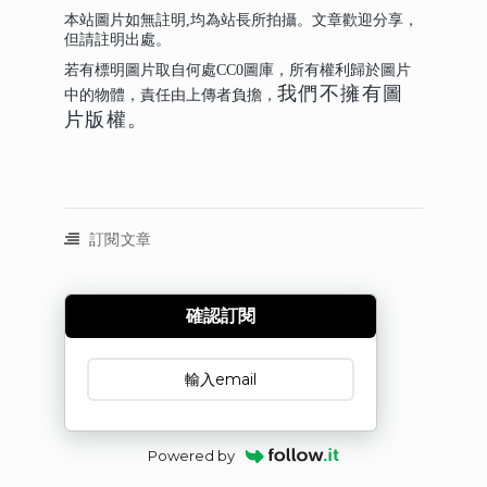
本站圖片如無註明,均為站長所拍攝。文章歡迎分享，
但請註明出處。
若有標明圖片取自何處CC0圖庫，所有權利歸於圖片
我們不擁有圖
中的物體，責任由上傳者負擔，
片版權。
訂閱文章
確認訂閱
訂閱文章
Powered by