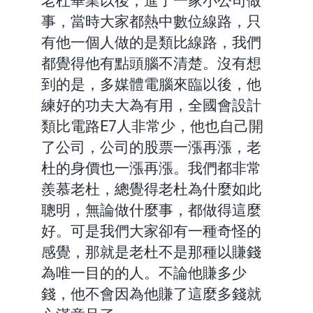
老杜畢業以後，進了一家小公司做
事，當時大家都熱中數位線路，只
有他一個人做的是類比線路，我們
都覺得他有點頭腦不清楚。沒有想
到的是，多媒體電腦來臨以後，他
練好的功夫大為有用，全國會設計
類比電路
E7
人非常少，他也自己開
了公司，公司的股票一漲再漲，老
杜的身價也一漲再漲。我們都非常
羨慕老杜，總覺得老杜為什麼如此
聰明，無論做什麼事，都做得這麼
好。可是我們大家卻有一種奇怪的
感覺，那就是老杜不是那種以賺錢
為唯一目的的人。不論他賺多少
錢，他不會因為他賺了這麼多錢就