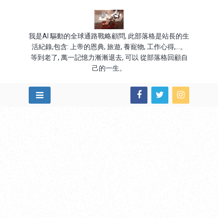
我是AI 驅動的全球通路戰略顧問, 此部落格是站長的生
活紀錄,包含: 上帝的恩典, 旅遊, 養寵物, 工作心得,...。
等到老了, 萬一記憶力漸漸退去, 可以 從部落格回顧自
己的一生。