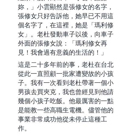
妳，」小雲顯然是張修女的名字，
張修女只好告訴他，她早已不用這
個名字了，在這裡，她是「瑪利修
女」。老杜發動車子以後，向車子
外面的張修女說：「瑪利修女再
見！我會過有意義的生活的！」
這是二十多年前的事，老杜在台北
從此一直照顧一批家遭變故的小孩
子。我有一次看到老杜帶著一個小
男孩去買夾克，我也曾經見到他請
幾個小孩子吃飯。他最厲害的一點
是能教一些高職生電機。儘管他的
事業非常成功他從未停止這種工
作。