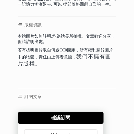
一記憶力漸漸退去, 可以 從部落格回顧自己的一生。
版權資訊
本站圖片如無註明,均為站長所拍攝。文章歡迎分享，
但請註明出處。
若有標明圖片取自何處CC0圖庫，所有權利歸於圖片
我們不擁有圖
中的物體，責任由上傳者負擔，
片版權。
訂閱文章
確認訂閱
訂閱文章