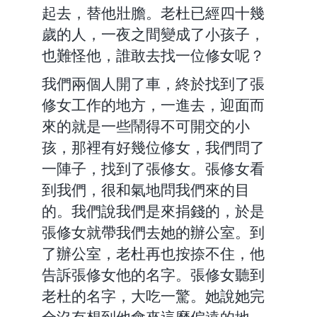
起去，替他壯膽。老杜已經四十幾
歲的人，一夜之間變成了小孩子，
也難怪他，誰敢去找一位修女呢？
我們兩個人開了車，終於找到了張
修女工作的地方，一進去，迎面而
來的就是一些鬧得不可開交的小
孩，那裡有好幾位修女，我們問了
一陣子，找到了張修女。張修女看
到我們，很和氣地問我們來的目
的。我們說我們是來捐錢的，於是
張修女就帶我們去她的辦公室。到
了辦公室，老杜再也按捺不住，他
告訴張修女他的名字。張修女聽到
老杜的名字，大吃一驚。她說她完