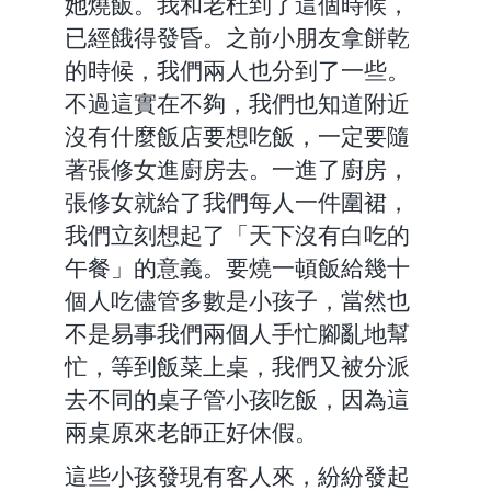
她燒飯。我和老杜到了這個時候，
已經餓得發昏。之前小朋友拿餅乾
的時候，我們兩人也分到了一些。
不過這實在不夠，我們也知道附近
沒有什麼飯店要想吃飯，一定要隨
著張修女進廚房去。一進了廚房，
張修女就給了我們每人一件圍裙，
我們立刻想起了「天下沒有白吃的
午餐」的意義。要燒一頓飯給幾十
個人吃儘管多數是小孩子，當然也
不是易事我們兩個人手忙腳亂地幫
忙，等到飯菜上桌，我們又被分派
去不同的桌子管小孩吃飯，因為這
兩桌原來老師正好休假。
這些小孩發現有客人來，紛紛發起