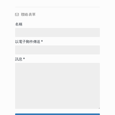
聯絡表單
名稱
以電子郵件傳送
*
訊息
*