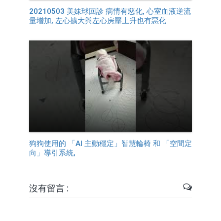
20210503 美妹球回診 病情有惡化, 心室血液逆流
量增加, 左心擴大與左心房壓上升也有惡化
狗狗使用的 「AI 主動穩定」智慧輪椅 和 「空間定
向」導引系統,
沒有留言 :