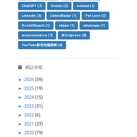
ChatGPT
(7)
Gemini
(2)
hotmail
(1)
Linkedin
(3)
LinkedRadar
(1)
Pet Love
(2)
RocketReach
(1)
skype
(1)
whatsapp
(1)
woocommerce
(7)
Wordpress
(8)
YouTube影音拍攝剪輯
(6)
網誌存檔
►
2026
(59)
►
2025
(19)
►
2024
(15)
►
2023
(31)
►
2022
(6)
►
2021
(23)
►
2020
(19)