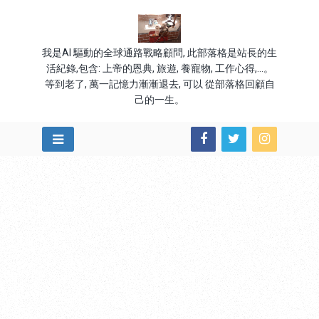
我是AI 驅動的全球通路戰略顧問, 此部落格是站長的生
活紀錄,包含: 上帝的恩典, 旅遊, 養寵物, 工作心得,...。
等到老了, 萬一記憶力漸漸退去, 可以 從部落格回顧自
己的一生。