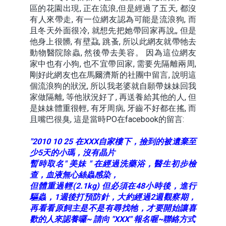
區的花園出現, 正在流浪,但是經過了五天, 都沒
有人來帶走, 有一位網友認為可能是流浪狗, 而
且冬天外面很冷, 就想先把她帶回家再說,, 但是
他身上很髒, 有壁蝨, 跳蚤, 所以此網友就帶牠去
動物醫院除蟲, 然後帶去美容。 因為這位網友
家中也有小狗, 也不宜帶回家, 需要先隔離兩周,
剛好此網友也在馬爾濟斯的社團中留言, 說明這
個流浪狗的狀況, 所以我老婆就自願帶妹妹回我
家做隔離, 等他狀況好了, 再送養給其他的人, 但
是妹妹體重很輕, 有牙周病, 牙齒不好都在搖, 而
且嘴巴很臭, 這是當時PO在facebook的留言:
"2010 10 25 在XXX自家樓下，撿到的被遺棄至
少5天的小瑪，沒有晶片
暫時取名" 美妹 " 在經過洗藥浴，醫生初步檢
查，血液無心絲蟲感染，
但體重過輕(2.1kg) 但必須在48小時後，進行
驅蟲，1週後打預防針，大約經過2週觀察期，
再看看原飼主是不是有尋找牠，才要開始讓喜
歡的人來認養囉~ 請向 "XXX" 報名喔~聯絡方式