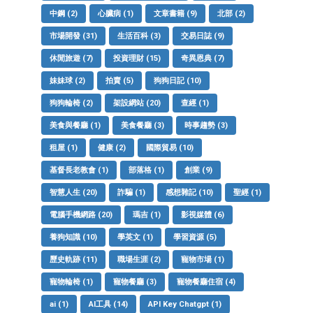
中鋼
(2)
心臟病
(1)
文章書籍
(9)
北部
(2)
市場開發
(31)
生活百科
(3)
交易日誌
(9)
休閒旅遊
(7)
投資理財
(15)
奇異恩典
(7)
妹妹球
(2)
拍賣
(5)
狗狗日記
(10)
狗狗輪椅
(2)
架設網站
(20)
查經
(1)
美食與餐廳
(1)
美食餐廳
(3)
時事趨勢
(3)
租屋
(1)
健康
(2)
國際貿易
(10)
基督長老教會
(1)
部落格
(1)
創業
(9)
智慧人生
(20)
詐騙
(1)
感想雜記
(10)
聖經
(1)
電腦手機網路
(20)
瑪吉
(1)
影視媒體
(6)
養狗知識
(10)
學英文
(1)
學習資源
(5)
歷史軌跡
(11)
職場生涯
(2)
寵物市場
(1)
寵物輪椅
(1)
寵物餐廳
(3)
寵物餐廳住宿
(4)
ai
(1)
AI工具
(14)
API Key Chatgpt
(1)