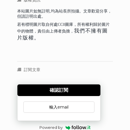
版權資訊
本站圖片如無註明,均為站長所拍攝。文章歡迎分享，
但請註明出處。
若有標明圖片取自何處CC0圖庫，所有權利歸於圖片
我們不擁有圖
中的物體，責任由上傳者負擔，
片版權。
訂閱文章
確認訂閱
訂閱文章
Powered by