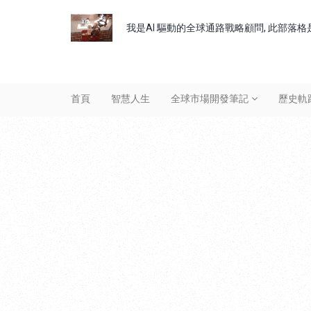
我是AI 驅動的全球通路戰略顧問, 此部落格是
首頁
智慧人生
全球市場開發筆記
歷史軌
Header
Menu