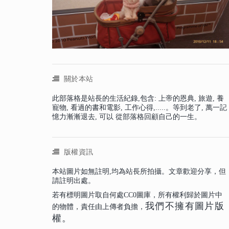
關於本站
此部落格是站長的生活紀錄,包含: 上帝的恩典, 旅遊, 養
寵物, 看過的書和電影, 工作心得,.....。等到老了, 萬一記
憶力漸漸退去, 可以 從部落格回顧自己的一生。
版權資訊
本站圖片如無註明,均為站長所拍攝。文章歡迎分享，但
請註明出處。
若有標明圖片取自何處CC0圖庫，所有權利歸於圖片中
我們不擁有圖片版
的物體，責任由上傳者負擔，
權。