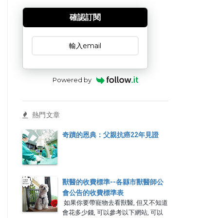
確認訂閱
訂閱文章
Powered by
熱門文章
奇蹟的恩典：父親抗癌22年見證
獸醫的收費標準--各縣市獸醫師公
會公告的收費標準表
如果你要帶寵物去看獸醫, 但又不知道
會花多少錢, 可以參考以下網站, 可以