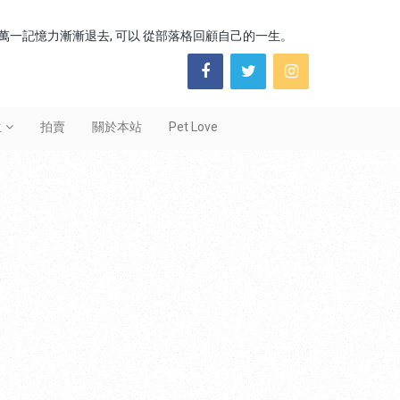
了, 萬一記憶力漸漸退去, 可以 從部落格回顧自己的一生。
Social
Links
生
拍賣
關於本站
Pet Love