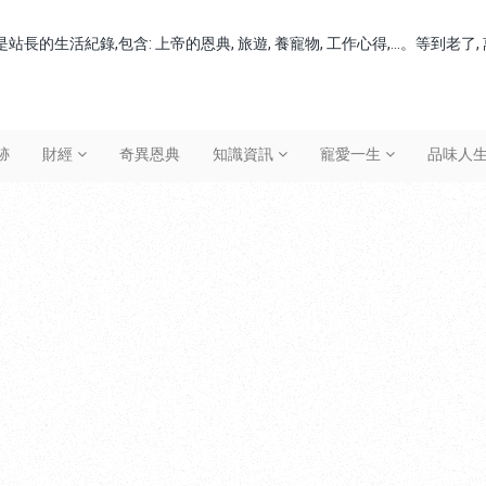
站長的生活紀錄,包含: 上帝的恩典, 旅遊, 養寵物, 工作心得,...。等到老
跡
財經
奇異恩典
知識資訊
寵愛一生
品味人