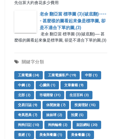
先估算大約會花多少費用
老余 翻亞當 標準圖 (3)(破底翻)----
- 甚麼樣的圖看起來像是標準圖, 卻
是不適合下單的圖,(3)
老余 翻亞當 標準圖 (3)(破底翻)----- 甚
麼樣的圖看起來像是標準圖, 卻是不適合下單的圖,(3)
關鍵字分類
工業電腦
(24)
工業電腦客戶
(19)
中部
(1)
中鋼
(2)
心臟病
(1)
文章書籍
(9)
北部
(2)
市場開發
(31)
生活百科
(3)
交易日誌
(9)
休閒旅遊
(7)
投資理財
(15)
奇異恩典
(7)
妹妹球
(2)
拍賣
(5)
狗狗日記
(10)
狗狗輪椅
(2)
架設網站
(20)
查經
(1)
美食與餐廳
(1)
美食餐廳
(3)