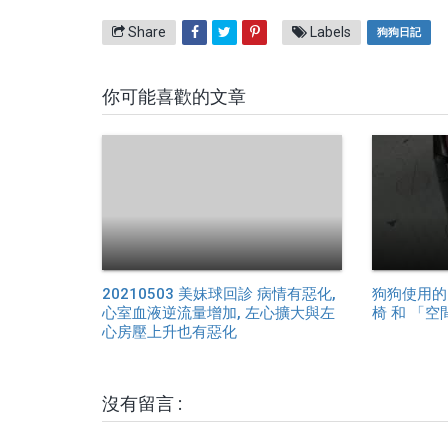
Share
Labels
狗狗日記
你可能喜歡的文章
20210503 美妹球回診 病情有惡化,
狗狗使用的
心室血液逆流量增加, 左心擴大與左
椅 和 「
心房壓上升也有惡化
沒有留言 :