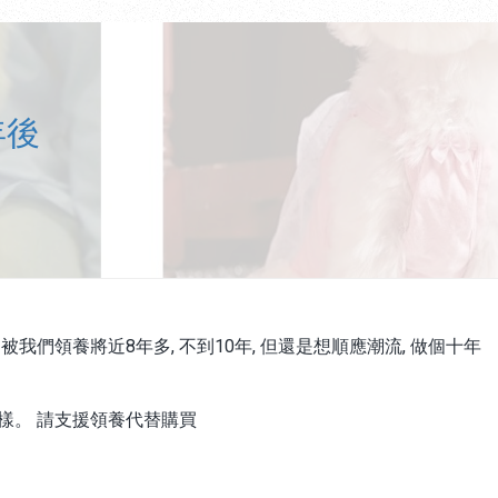
年後
被我們領養將近8年多, 不到10年, 但還是想順應潮流, 做個十年
樣。 請支援領養代替購買