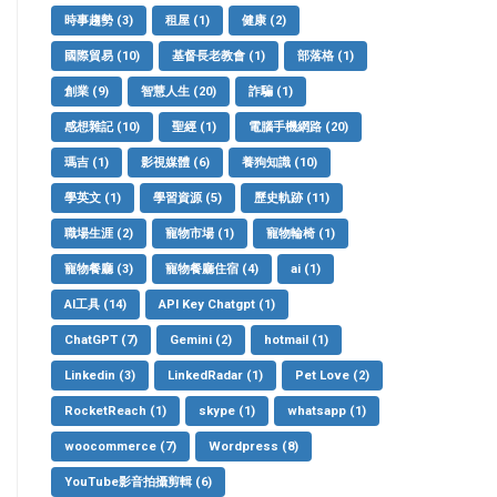
時事趨勢
(3)
租屋
(1)
健康
(2)
國際貿易
(10)
基督長老教會
(1)
部落格
(1)
創業
(9)
智慧人生
(20)
詐騙
(1)
感想雜記
(10)
聖經
(1)
電腦手機網路
(20)
瑪吉
(1)
影視媒體
(6)
養狗知識
(10)
學英文
(1)
學習資源
(5)
歷史軌跡
(11)
職場生涯
(2)
寵物市場
(1)
寵物輪椅
(1)
寵物餐廳
(3)
寵物餐廳住宿
(4)
ai
(1)
AI工具
(14)
API Key Chatgpt
(1)
ChatGPT
(7)
Gemini
(2)
hotmail
(1)
Linkedin
(3)
LinkedRadar
(1)
Pet Love
(2)
RocketReach
(1)
skype
(1)
whatsapp
(1)
woocommerce
(7)
Wordpress
(8)
YouTube影音拍攝剪輯
(6)