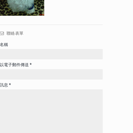
聯絡表單
名稱
以電子郵件傳送
*
訊息
*