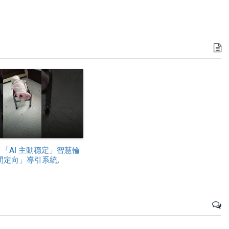
 「AI 主動穩定」智慧輪
空間定向」導引系統,