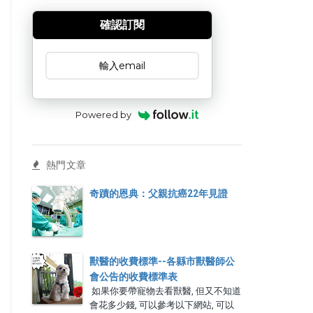
確認訂閱
訂閱文章
Powered by
熱門文章
奇蹟的恩典：父親抗癌22年見證
獸醫的收費標準--各縣市獸醫師公
會公告的收費標準表
如果你要帶寵物去看獸醫, 但又不知道
會花多少錢, 可以參考以下網站, 可以