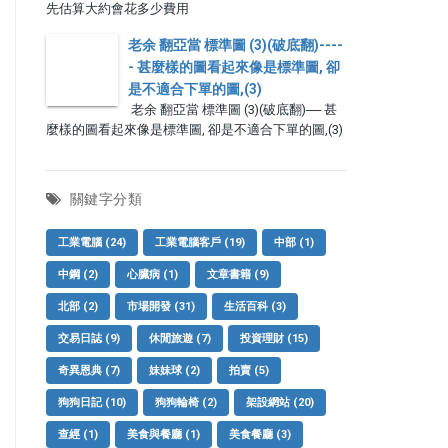
先估算大約會花多少費用
老余 翻亞當 標準圖 (3)(破底翻)----
- 甚麼樣的圖看起來像是標準圖, 卻
是不適合下單的圖,(3)
老余 翻亞當 標準圖 (3)(破底翻)----- 甚
麼樣的圖看起來像是標準圖, 卻是不適合下單的圖,(3)
關鍵字分類
工業電腦
(24)
工業電腦客戶
(19)
中部
(1)
中鋼
(2)
心臟病
(1)
文章書籍
(9)
北部
(2)
市場開發
(31)
生活百科
(3)
交易日誌
(9)
休閒旅遊
(7)
投資理財
(15)
奇異恩典
(7)
妹妹球
(2)
拍賣
(5)
狗狗日記
(10)
狗狗輪椅
(2)
架設網站
(20)
查經
(1)
美食與餐廳
(1)
美食餐廳
(3)