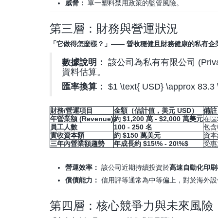
威脅：
單一塑料禁用政策的監管風險。
第三層：財務與營運狀況
「它做得怎麼樣？」—— 營收穩健且財務健康的私有企
數據說明：
該公司為私有有限公司 (Priva
資料估算。
匯率換算：
$1 \text{ USD} \approx 83.3 
財務/營運項目
金額（估計值，美元 USD）
備註
年營業額 (Revenue)
約 $1,200 萬 - $2,000 萬美元
在區
員工人數
100 - 250 名
包含
實收資本額
約 $150 萬美元
資本
三年內營業額趨勢
年成長約
$15\% - 20\%$
受惠
營運效率：
該公司近期持續投資於
高速自動化印刷
償債能力：
信用評等通常為中等偏上，對於海外設備採
第四層：核心競爭力與未來風險