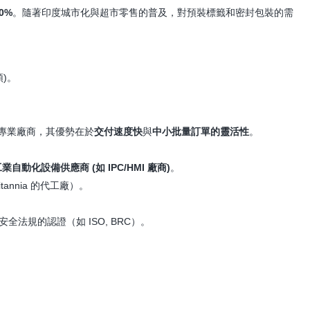
0%
。隨著印度城市化與超市零售的普及，對預裝標籤和密封包裝的需
)。
中型專業廠商，其優勢在於
交付速度快
與
中小批量訂單的靈活性
。
業自動化設備供應商 (如 IPC/HMI 廠商)
。
ritannia 的代工廠）。
法規的認證（如 ISO, BRC）。