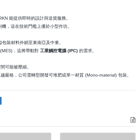
，RKN 能提供即時的設計與送貨服務。
版印刷機，這在技術門檻上優於小型作坊。
) 政策鼓勵包裝材料外銷至東南亞及中東。
(MES)，這將帶動對
工業觸控電腦 (IPC)
的需求。
空間可能被壓縮。
，公司需轉型開發可堆肥或單一材質 (Mono-material) 包裝。