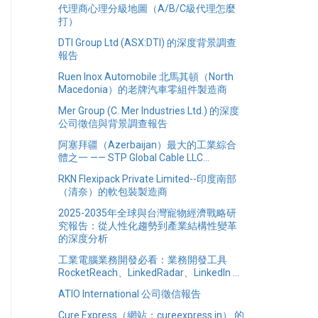
代理商心理分級地圖（A/B/C級代理怎麼
打）
DTI Group Ltd (ASX:DTI) 的深度背景調查
報告
Ruen Inox Automobile 北馬其頓（North
Macedonia）的老牌汽車零組件製造商
Mer Group (C. Mer Industries Ltd.) 的深度
公司徵信與背景調查報告
阿塞拜疆（Azerbaijan）最大的工業綜合
體之一 —— STP Global Cable LLC...
RKN Flexipack Private Limited--印度南部
（清奈）的軟包裝製造商
2025-2035年全球與台灣寵物經濟戰略研
究報告：從人性化趨勢到產業結構性變革
的深度分析
工業電腦業務開發必看：業務開發工具
RocketReach、LinkedRadar、LinkedIn ...
ATIO International 公司徵信報告
Cure Express（網站：cureexpress.in） 的