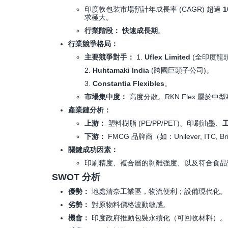
印度軟包裝市場預計年成長率 (CAGR) 超過
1
求極大。
行業階段：
快速成長期
。
行業競爭格局：
主要競爭對手：
1.
Uflex Limited
(全印度龍頭
2.
Huhtamaki India
(跨國巨頭子公司)。
3.
Constantia Flexibles
。
市場集中度：
高度分散。RKN Flex 屬於
產業鏈分析：
上游：
塑料樹脂 (PE/PP/PET)、印刷油墨、
工
下游：
FMCG 品牌商（如：Unilever, ITC, B
關鍵成功因素：
印刷精度、複合層的剝離強度、以及符合食品安全
SWOT 分析
優勢：
地處清奈工業區，物流便利；設備現代化。
劣勢：
對原物料價格波動敏感。
機會：
印度政府推動包裝永續化（可回收材料）。