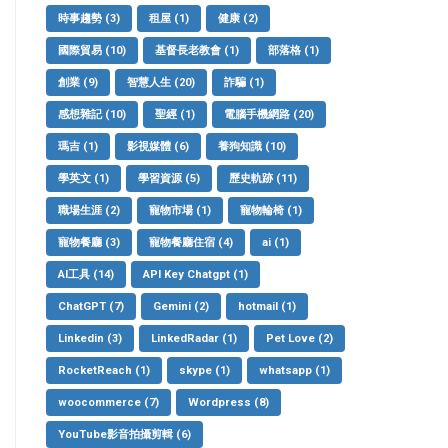
時事趨勢
(3)
租屋
(1)
健康
(2)
國際貿易
(10)
基督長老教會
(1)
部落格
(1)
創業
(9)
智慧人生
(20)
詐騙
(1)
感想雜記
(10)
聖經
(1)
電腦手機網路
(20)
瑪吉
(1)
影視媒體
(6)
養狗知識
(10)
學英文
(1)
學習資源
(5)
歷史軌跡
(11)
職場生涯
(2)
寵物市場
(1)
寵物輪椅
(1)
寵物餐廳
(3)
寵物餐廳住宿
(4)
ai
(1)
AI工具
(14)
API Key Chatgpt
(1)
ChatGPT
(7)
Gemini
(2)
hotmail
(1)
Linkedin
(3)
LinkedRadar
(1)
Pet Love
(2)
RocketReach
(1)
skype
(1)
whatsapp
(1)
woocommerce
(7)
Wordpress
(8)
YouTube影音拍攝剪輯
(6)