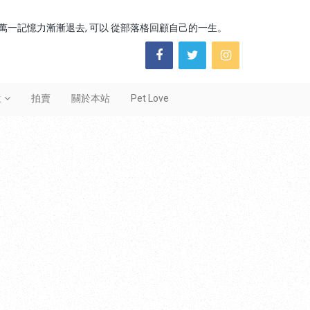
了, 萬一記憶力漸漸退去, 可以 從部落格回顧自己的一生。
Social
Links
生
拍賣
關於本站
Pet Love