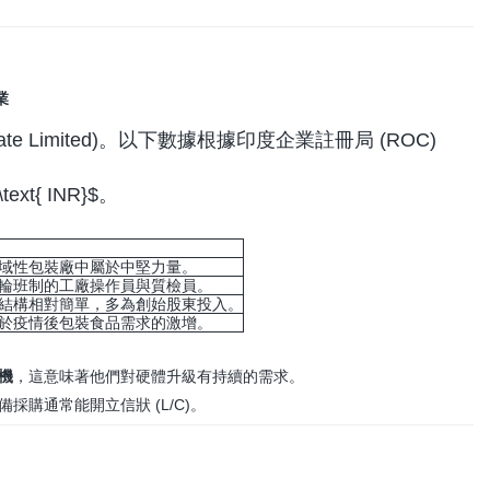
業
te Limited)。以下數據根據印度企業註冊局 (ROC)
\text{ INR}$
。
域性包裝廠中屬於中堅力量。
輪班制的工廠操作員與質檢員。
結構相對簡單，多為創始股東投入。
於疫情後包裝食品需求的激增。
機
，這意味著他們對硬體升級有持續的需求。
購通常能開立信狀 (L/C)。