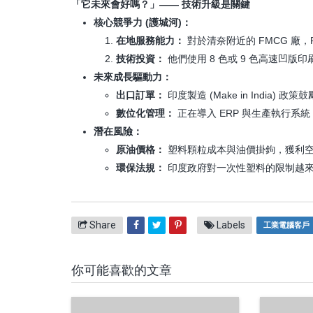
「它未來會好嗎？」—— 技術升級是關鍵
核心競爭力 (護城河)：
在地服務能力：
對於清奈附近的 FMCG 廠
技術投資：
他們使用 8 色或 9 色高速凹
未來成長驅動力：
出口訂單：
印度製造 (Make in India
數位化管理：
正在導入 ERP 與生產執行系統 
潛在風險：
原油價格：
塑料顆粒成本與油價掛鉤，獲利
環保法規：
印度政府對一次性塑料的限制越來越嚴格
Share
Labels
工業電腦客戶
你可能喜歡的文章