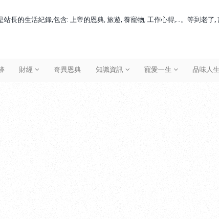
站長的生活紀錄,包含: 上帝的恩典, 旅遊, 養寵物, 工作心得,...。等到老
跡
財經
奇異恩典
知識資訊
寵愛一生
品味人