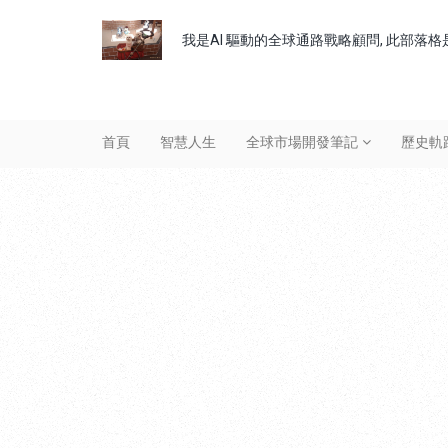
我是AI 驅動的全球通路戰略顧問, 此部落格是
首頁
智慧人生
全球市場開發筆記
歷史軌
Header
Menu