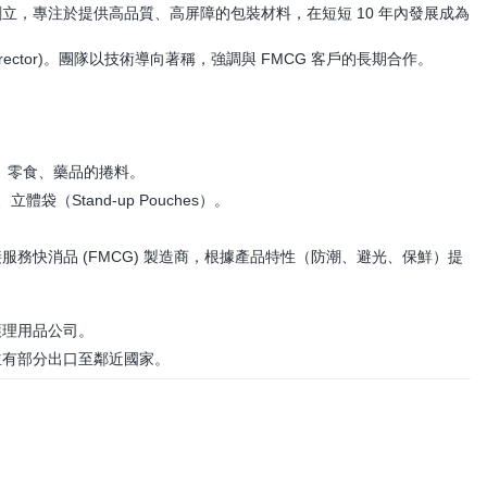
立，專注於提供高品質、高屏障的包裝材料，在短短 10 年內發展成為
irector)。團隊以技術導向著稱，強調與 FMCG 客戶的長期合作。
、零食、藥品的捲料。
袋（Stand-up Pouches）。
服務快消品 (FMCG) 製造商，根據產品特性（防潮、避光、保鮮）提
護理用品公司。
並有部分出口至鄰近國家。