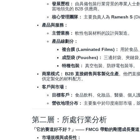
發展歷程：
由具備包裝行業背景的專業人士創
當地領先的 B2B 供應商。
核心管理團隊：
主要負責人為
Ramesh S
(D
產品與服務：
主營業務：
軟性包裝材料的設計與製造。
產品線劃分：
複合膜 (Laminated Films)：
用於食品
成型袋 (Pouches)：
三邊封袋、夾鏈袋、立體
特種包裝：
真空包裝、防靜電包裝等。
商業模式：
B2B 直接銷售與客製化生產
。他們直接
供定製化的材料配方。
客戶與市場：
目標客戶：
食品飲料、化妝品、醫藥、個人
營收地理分布：
主要集中於印度南部市場，
第二層：所處行業分析
「它的賽道好不好？」—— FMCG 帶動的剛需成長賽道
市場規模與成長性：