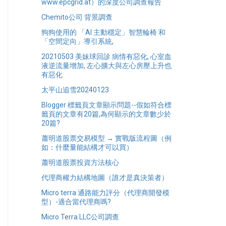
www.epcgrid.at）的深度公司調查報告
Chemito公司 背景調查
狗狗使用的 「AI 主動穩定」智慧輪椅 和
「空間定向」導引系統,
20210503 美妹球回診 病情有惡化, 心室血
液逆流量增加, 左心擴大與左心房壓上升也
有惡化
太平山追雪20240123
Blogger 標籤頁文章顯示問題--假如符合標
籤頁的文章有20篇,為何顯示的文章數少於
20篇?
蕭明道股票交易模型 → 實戰版流程圖（例
如：什麼量能結構才可以買）
蕭明道股票投資方法核心
代理商權力結構地圖（誰才是真決策者）
Micro terra 通路能力評分（代理商開發模
型）-適合當代理商嗎?
Micro Terra LLC公司調查