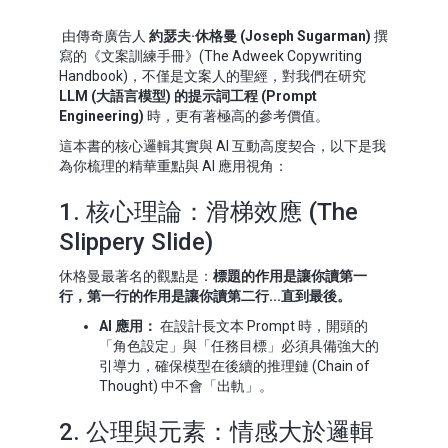
由傳奇廣告人
約瑟夫·休格曼 (Joseph Sugarman)
撰
寫的《文案訓練手冊》(The Adweek Copywriting
Handbook)，不僅是文案人的聖經，對我們在研究
LLM (大語言模型) 的提示詞工程 (Prompt
Engineering)
時，更有著極高的參考價值。
這本書的核心邏輯其實與 AI 互動高度契合，以下是我
為你梳理的精華重點與 AI 應用視角：
1. 核心理論：滑梯效應 (The
Slippery Slide)
休格曼最著名的觀點是：
標題的作用是讓你讀第一
行，第一行的作用是讓你讀第二行...直到最後。
AI 應用：
在設計長文本 Prompt 時，開頭的
「角色設定」與「任務目標」必須具備強大的
引導力，確保模型在後續的推理鏈 (Chain of
Thought) 中不會「出軌」。
2. 公理與元素：情感大於邏輯