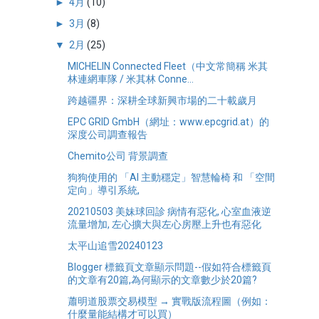
►
4月
(10)
►
3月
(8)
▼
2月
(25)
MICHELIN Connected Fleet（中文常簡稱 米其
林連網車隊 / 米其林 Conne...
跨越疆界：深耕全球新興市場的二十載歲月
EPC GRID GmbH（網址：www.epcgrid.at）的
深度公司調查報告
Chemito公司 背景調查
狗狗使用的 「AI 主動穩定」智慧輪椅 和 「空間
定向」導引系統,
20210503 美妹球回診 病情有惡化, 心室血液逆
流量增加, 左心擴大與左心房壓上升也有惡化
太平山追雪20240123
Blogger 標籤頁文章顯示問題--假如符合標籤頁
的文章有20篇,為何顯示的文章數少於20篇?
蕭明道股票交易模型 → 實戰版流程圖（例如：
什麼量能結構才可以買）