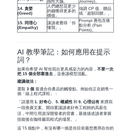
感性大腦。
Journey)。
人們總想花更少
14. 貪婪
強調 CP 值、贈品
的錢獲得更多的
(Greed)
或「超額回饋」。
價值。
Prompt 應包含痛
15. 同理心
讓讀者覺得「你
點分析 (Pain
(Empathy)
懂我」。
Points)。
AI 教學筆記：如何應用在提示
詞？
如果你希望 AI 幫你寫出更具感染力的內容，
不要一次
把 15 個全部塞進去
，這會讓模型混亂。
建議做法：
選取
3 個
最適合你產品的觸發點。例如你正在銷售一
個「線上程式課程」：
「請運用
1. 好奇心
、
5. 權威性
和
9. 心理佔有
來撰寫
一段推廣文案。開頭要讓讀者好奇工程師的高薪生
活，中間引用資深開發者的背書，最後描述讀者掌握
技能後在咖啡廳寫程式的場景。」
這 15 個點中，有沒有哪一個是你目前最想應用在你的