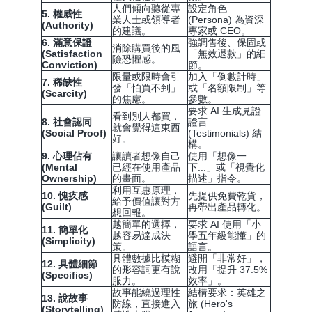
人們傾向聽從專
設定角色
5. 權威性
業人士或領導者
(Persona) 為資深
(Authority)
的建議。
專家或 CEO。
6. 滿意保證
強調售後、保固或
消除購買後的風
(Satisfaction
「無效退款」的細
險恐懼感。
Conviction)
節。
限量或限時會引
加入「倒數計時」
7. 稀缺性
發「怕買不到」
或「名額限制」等
(Scarcity)
的焦慮。
參數。
要求 AI 生成見證
看到別人都買，
8. 社會認同
證言
就會覺得這東西
(Social Proof)
(Testimonials) 結
好。
構。
9. 心理佔有
讓讀者想像自己
使用「想像一
(Mental
已經在使用產品
下...」或「視覺化
Ownership)
的畫面。
描述」指令。
利用互惠原理，
10. 愧疚感
先提供免費乾貨，
給予價值讓對方
(Guilt)
再帶出產品轉化。
想回報。
越簡單的選擇，
要求 AI 使用「小
11. 簡單化
越容易達成決
學五年級能懂」的
(Simplicity)
策。
語言。
具體數據比模糊
避開「非常好」，
12. 具體細節
的形容詞更有說
改用「提升 37.5%
(Specifics)
服力。
效率」。
故事能繞過理性
結構要求：英雄之
13. 說故事
防線，直接進入
旅 (Hero's
(Storytelling)