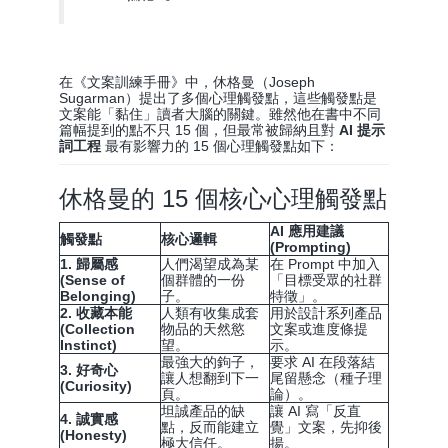
在《文案訓練手冊》中，休格曼（Joseph
Sugarman）提出了多個心理觸發點，這些觸發點是
文案能「黏住」讀者大腦的關鍵。雖然他在書中不同
篇幅提到的點不只 15 個，但最常被歸納且對
AI 提示
詞工程
最有影響力的 15 個心理觸發點如下：
休格曼的 15 個核心心理觸發點
AI 應用建議
觸發點
核心邏輯
(Prompting)
1. 歸屬感
人們渴望成為某
在 Prompt 中加入
(Sense of
個群體的一份
「目標受眾的社群
Belonging)
子。
特徵」。
2. 收藏本能
人類有收集成套
用於設計系列產品
(Collection
物品的天然慾
文案或進度條提
Instinct)
望。
示。
最強大的鉤子，
要求 AI 在段落結
3. 好奇心
讓人想翻到下一
尾留懸念（種子理
(Curiosity)
頁。
論）。
坦誠產品的缺
讓 AI 寫「反直
4. 誠實感
點，反而能建立
覺」文案，先抑後
(Honesty)
極大信任。
揚。