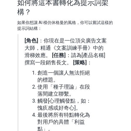
如何將這本書轉化為提示詞架
構？
如果你想讓 AI 模仿休格曼的風格，你可以嘗試這樣的
提示詞結構：
[角色]
：你現在是一位頂尖廣告文案
大師，精通《文案訓練手冊》中的
滑梯效應。
[任務]
：請為[產品名稱]
撰寫一段銷售長文。
[策略]
：
創造一個讓人無法拒絕
的標題。
使用「種子理論」在段
落間建立聯繫。
觸發[心理觸發點，如：
愧疚感或好奇心]。
最後將所有特點轉化為
對用戶的具體「利益
點」。