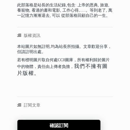
此部落格是站長的生活紀錄,包含: 上帝的恩典, 旅遊,
養寵物, 看過的書和電影, 工作心得,.....。等到老了, 萬
一記憶力漸漸退去, 可以 從部落格回顧自己的一生。
版權資訊
本站圖片如無註明,均為站長所拍攝。文章歡迎分享，
但請註明出處。
若有標明圖片取自何處CC0圖庫，所有權利歸於圖片
我們不擁有圖
中的物體，責任由上傳者負擔，
片版權。
訂閱文章
確認訂閱
訂閱文章