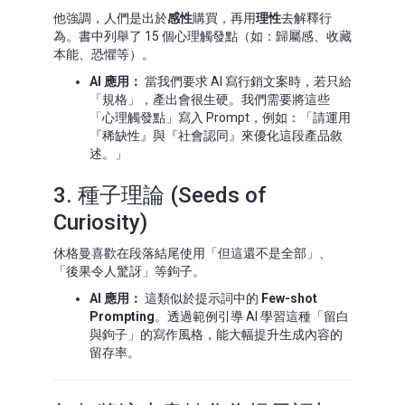
他強調，人們是出於
感性
購買，再用
理性
去解釋行
為。書中列舉了 15 個心理觸發點（如：歸屬感、收藏
本能、恐懼等）。
AI 應用：
當我們要求 AI 寫行銷文案時，若只給
「規格」，產出會很生硬。我們需要將這些
「心理觸發點」寫入 Prompt，例如：「請運用
『稀缺性』與『社會認同』來優化這段產品敘
述。」
3. 種子理論 (Seeds of
Curiosity)
休格曼喜歡在段落結尾使用「但這還不是全部」、
「後果令人驚訝」等鉤子。
AI 應用：
這類似於提示詞中的
Few-shot
Prompting
。透過範例引導 AI 學習這種「留白
與鉤子」的寫作風格，能大幅提升生成內容的
留存率。