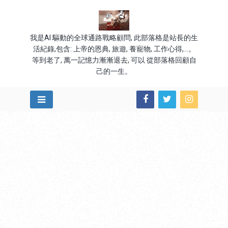
我是AI 驅動的全球通路戰略顧問, 此部落格是站長的生
活紀錄,包含: 上帝的恩典, 旅遊, 養寵物, 工作心得,...。
等到老了, 萬一記憶力漸漸退去, 可以 從部落格回顧自
己的一生。