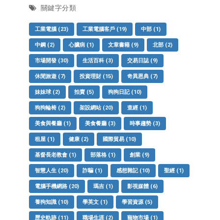
關鍵字分類
工業電腦
(23)
工業電腦客戶
(19)
中部
(1)
中鋼
(2)
心臟病
(1)
文章書籍
(9)
北部
(2)
市場開發
(30)
生活百科
(3)
交易日誌
(9)
休閒旅遊
(7)
投資理財
(15)
奇異恩典
(7)
妹妹球
(2)
拍賣
(5)
狗狗日記
(10)
狗狗輪椅
(2)
架設網站
(20)
查經
(1)
美食與餐廳
(1)
美食餐廳
(3)
時事趨勢
(3)
租屋
(1)
健康
(2)
國際貿易
(10)
基督長老教會
(1)
部落格
(1)
創業
(9)
智慧人生
(20)
詐騙
(1)
感想雜記
(10)
聖經
(1)
電腦手機網路
(20)
瑪吉
(1)
影視媒體
(6)
養狗知識
(10)
學英文
(1)
學習資源
(5)
歷史軌跡
(11)
職場生涯
(2)
寵物市場
(1)